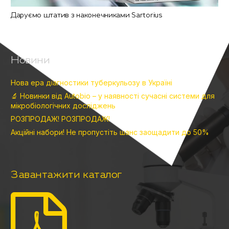
Даруємо штатив з наконечниками Sartorius
Новини
Нова ера діагностики туберкульозу в Україні
🔬 Новинки від Autobio – у наявності сучасні системи для
мікробіологічних досліджень
РОЗПРОДАЖ! РОЗПРОДАЖ!
Акційні набори! Не пропустіть шанс заощадити до 50%
Завантажити каталог