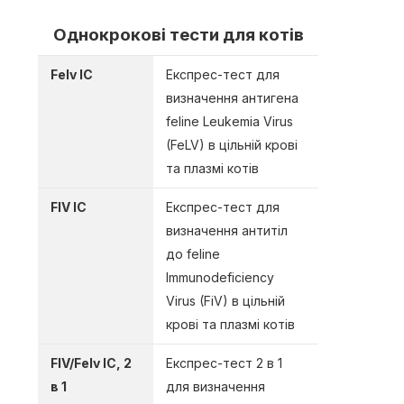
Однокрокові тести для котів
Felv IC
Експрес-тест для
визначення антигена
feline Leukemia Virus
(FeLV) в цільній крові
та плазмі котів
FIV IC
Експрес-тест для
визначення антитіл
до feline
Immunodeficiency
Virus (FiV) в цільній
крові та плазмі котів
FIV/Felv IC, 2
Експрес-тест 2 в 1
в 1
для визначення