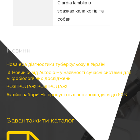
Giardia lamblia в
зразках кала котів та
собак
Новини
Нова ера діагностики туберкульозу в Україні
🔬 Новинки від Autobio – у наявності сучасні системи для
мікробіологічних досліджень
РОЗПРОДАЖ! РОЗПРОДАЖ!
Акційні набори! Не пропустіть шанс заощадити до 50%
Завантажити каталог