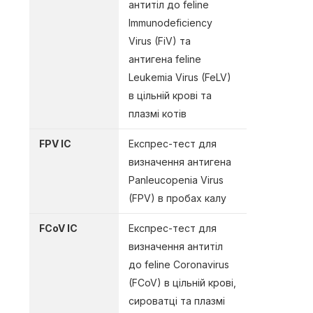
антитіл до feline
Immunodeficiency
Virus (FiV) та
антигена feline
Leukemia Virus (FeLV)
в цільній крові та
плазмі котів
FPV IC
Експрес-тест для
визначення антигена
Panleucopenia Virus
(FPV) в пробах калу
FCoV IC
Експрес-тест для
визначення антитіл
до feline Coronavirus
(FCoV) в цільній крові,
сироватці та плазмі