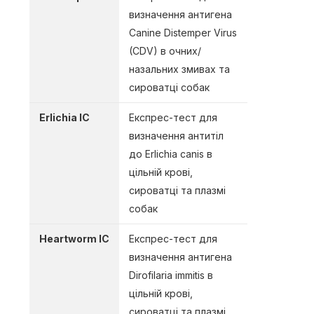
визначення антигена
Canine Distemper Virus
(CDV) в очних/
назальних змивах та
сироватці собак
Erlichia IC
Експрес-тест для
визначення антитіл
до Erlichia canis в
цільній крові,
сироватці та плазмі
собак
Heartworm IC
Експрес-тест для
визначення антигена
Dirofilaria immitis в
цільній крові,
сироватці та плазмі