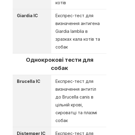
котів
Giardia IC
Експреc-тест для
визначення антигена
Giardia lamblia в
зразках кала котів та
собак
Однокрокові тести для
собак
Brucella IC
Експрес-тест для
визначення антитіл
до Brucella canis в
цільній крові,
сироватці та плазмі
собак
Distemper IC
Експрес-тест для