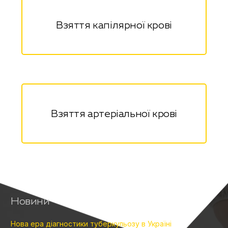
Взяття капілярної крові
Взяття артеріальної крові
Новини
Нова ера діагностики туберкульозу в Україні