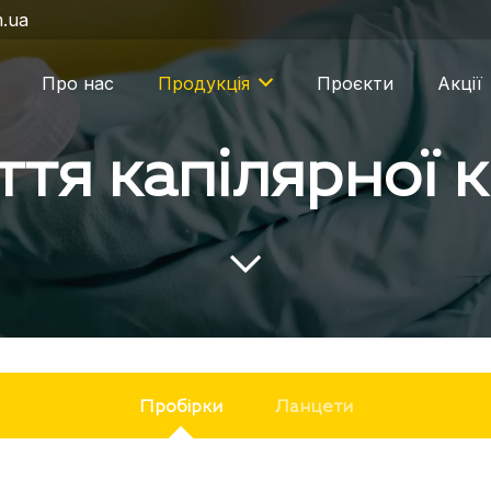
m.ua
Про нас
Продукція
Проєкти
Акції
ття капілярної к
Пробірки
Ланцети