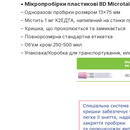
• Мікропробірки пластикові BD Microt
– Одноразові пробірки розміром 13×75 мм
– Містить 1 мг К2ЕДТА, напилений на стінки п
– Кришка, що проколюється та замикається
– Повнорозмірна стандартна етикетка
– Об’єм крові 250-500 мкл
– Упаковка/Коробка для транспортування, кіл