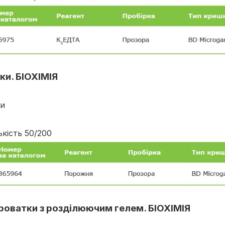
ки. БІОХІМІЯ
ки
ькість 50/200
ироватки з розділюючим гелем. БІОХІМІЯ