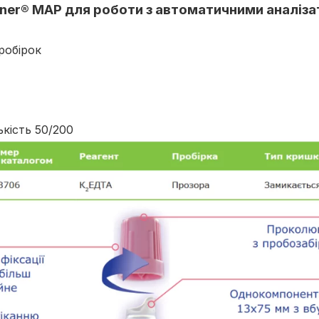
ainer® MAP для роботи з автоматичними аналі
робірок
ькість 50/200