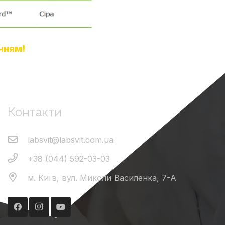
нням!
Контакти
labsvit@labsvit.com.ua
+38 (044) 592-03-03
м. Київ, вул. Миколи Василенка, 7-А