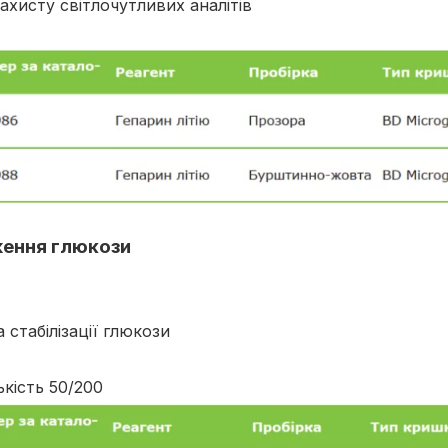
хисту світлочутливих аналітів
ження глюкози
стабілізації глюкози
ькість 50/200