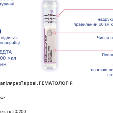
 капілярної крові. ГЕМАТОЛОГІЯ
рок
ькість 50/200