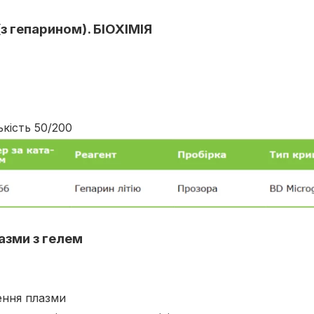
(з гепарином). БІОХІМІЯ
ькість 50/200
азми з гелем
ення плазми