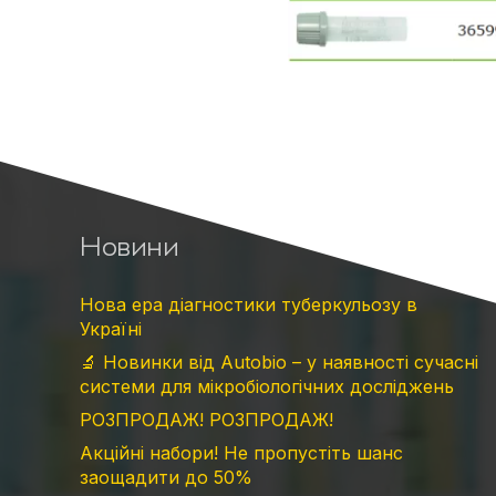
Зав
Новини
Нова ера діагностики туберкульозу в
Україні
🔬 Новинки від Autobio – у наявності сучасні
системи для мікробіологічних досліджень
РОЗПРОДАЖ! РОЗПРОДАЖ!
Акційні набори! Не пропустіть шанс
заощадити до 50%