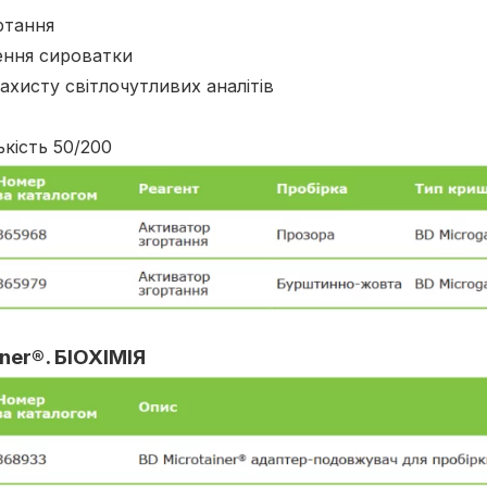
ртання
ення сироватки
хисту світлочутливих аналітів
ькість 50/200
ner®. БІОХІМІЯ