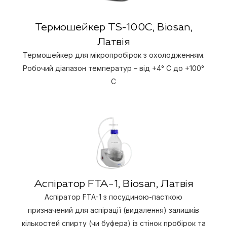
Термошейкер TS-100С, Biosan,
Латвія
Термошейкер для мікропробірок з охолодженням.
Робочий діапазон температур – від +4° C до +100°
C
Аспіратор FTA–1, Biosan, Латвія
Аспіратор FTA-1 з посудиною-пасткою
призначений для аспірації (видалення) залишків
кількостей спирту (чи буфера) із стінок пробірок та