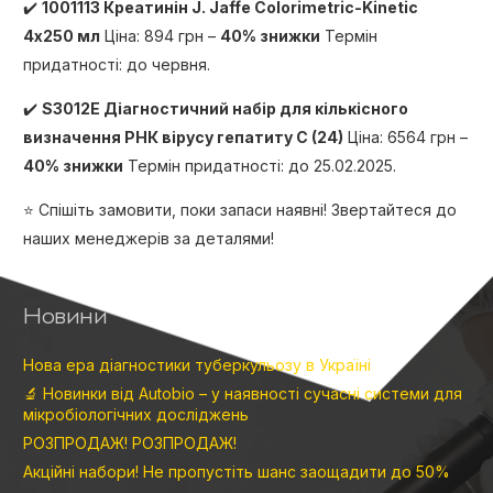
✔️
1001113 Креатинін J. Jaffe Colorimetric-Kinetic
4х250 мл
Ціна: 894 грн –
40% знижки
Термін
придатності: до червня.
✔️
S3012Е Діагностичний набір для кількісного
визначення РНК вірусу гепатиту С (24)
Ціна: 6564 грн –
40% знижки
Термін придатності: до 25.02.2025.
⭐️ Спішіть замовити, поки запаси наявні! Звертайтеся до
наших менеджерів за деталями!
Новини
Нова ера діагностики туберкульозу в Україні
🔬 Новинки від Autobio – у наявності сучасні системи для
мікробіологічних досліджень
РОЗПРОДАЖ! РОЗПРОДАЖ!
Акційні набори! Не пропустіть шанс заощадити до 50%