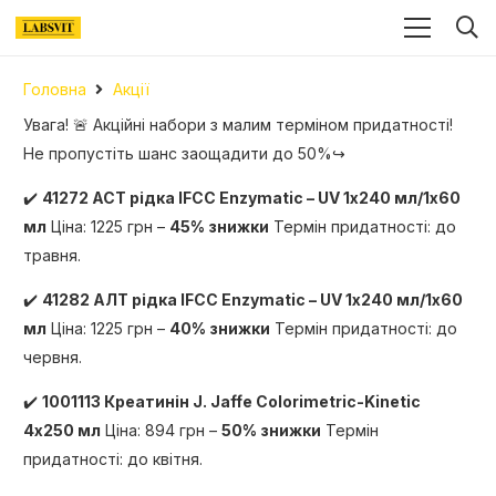
Головна
Акції
Увага! 🚨 Акційні набори з малим терміном придатності!
Не пропустіть шанс заощадити до 50%↪
✔️
41272 АСТ рідка IFCC Enzymatic – UV 1х240 мл/1х60
мл
Ціна: 1225 грн –
45% знижки
Термін придатності: до
травня.
✔️
41282 АЛТ рідка IFCC Enzymatic – UV 1х240 мл/1х60
мл
Ціна: 1225 грн –
40% знижки
Термін придатності: до
червня.
✔️
1001113 Креатинін J. Jaffe Colorimetric-Kinetic
4х250 мл
Ціна: 894 грн –
50% знижки
Термін
придатності: до квітня.