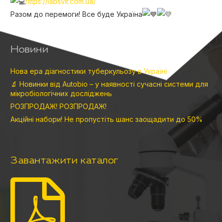
https://labsvit.com.ua/
Разом до перемоги! Все буде Україна
Новини
Нова ера діагностики туберкульозу в Україні
🔬 Новинки від Autobio – у наявності сучасні системи для
мікробіологічних досліджень
РОЗПРОДАЖ! РОЗПРОДАЖ!
Акційні набори! Не пропустіть шанс заощадити до 50%
Завантажити каталог