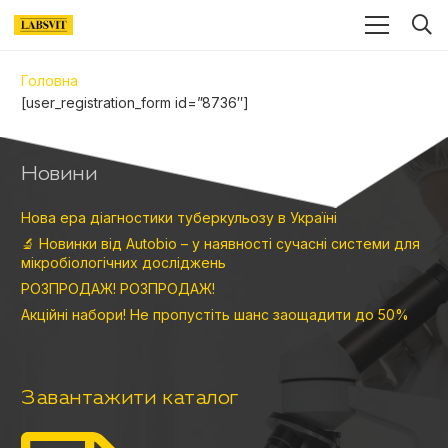
Головна
[user_registration_form id=”8736″]
Новини
Нова ера діагностики туберкульозу в Україні
🔬 Новинки від Autobio – у наявності сучасні системи для
мікробіологічних досліджень
РОЗПРОДАЖ! РОЗПРОДАЖ!
Акційні набори! Не пропустіть шанс заощадити до 50%
Завантажити каталог