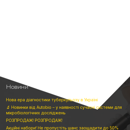
Новини
Нова ера діагностики туберкульозу в Україні
🔬 Новинки від Autobio – у наявності сучасні системи для
мікробіологічних досліджень
РОЗПРОДАЖ! РОЗПРОДАЖ!
Акційні набори! Не пропустіть шанс заощадити до 50%