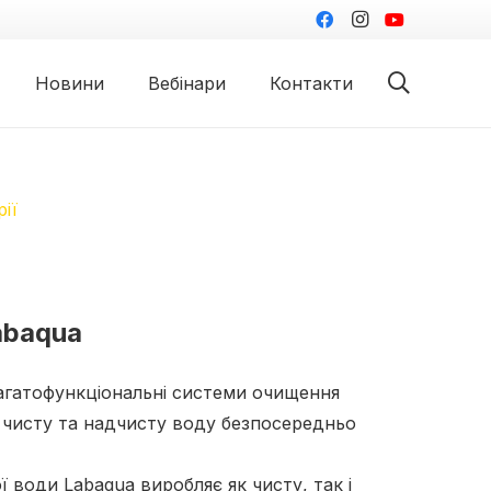
Новини
Вебінари
Контакти
Ампліфікація та детекція
Станції автоматичного виділення ДНК та РНК
Допоміжне обладнання ПЛР
Автоматичні імуноферментні аналізатори
Фотометри для мікропланшетів
Промивачі для мікропланшетів
Автоматичні ІХЛА аналізатори та люмінометр LUmo
Допоміжне обладнання ІФА/ІХЛА
Біохімічні аналізатори
Аналізатор газів крові та електролітів
Автоматичні коагулометри
Напівавтоматичні коагулометри
Гематологічні аналізатори
Гематологічні реагенти
Мікробіологічне обладнання
Мікрокультуральні системи
Набори для гемокультивування, транспортні середовища та інше
Корисні інформаційні матеріали для лікарів-лаборантів
Механічні дозатори
Електронні дозатори Picus
Наконечники для дозаторів
Флакони-диспенсери
Лабораторні аксесуари та запчастини
Комплекти дозаторів з наконечниками
Апарати для денситометрії
Магнітні та механічні мішалки
Водяні бані лабораторні
Лабораторні шейкери/інкубатори
Лабораторні центрифуги
Термостати лабораторні
Аспіратори і вошери лабораторний
Бокси для стерильних робіт
Обладнання для біозахисту
Інше обладнання для лабораторії
Тест для швидкого виявлення дерматофітій”
Тести для визначення груп крові собак та котів
Експрес-тести для котів та собак
Безприладні тест-системи ImmunoComb
Взяття венозної крові
Взяття капілярної крові
Взяття артеріальної крові
Лабораторні меблі PC
Столи приладові SL
ії
abaqua
агатофункціональні системи очищення
 чисту та надчисту воду безпосередньо
 води Labaqua виробляє як чисту, так і