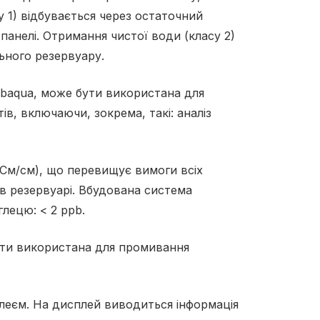
у 1) відбувається через остаточний
 панелі. Отримання чистої води (класу 2)
ьного резервуару.
baqua, може бути використана для
в, включаючи, зокрема, такі: аналіз
См/см), що перевищує вимоги всіх
 в резервуарі. Вбудована система
глецю: < 2 ppb.
бути використана для промивання
леєм. На дисплей виводиться інформація