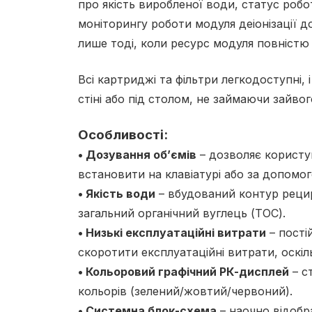
про якість виробленої води, статус робо
моніторингу роботи модуля деіонізації д
лише тоді, коли ресурс модуля повністю
Всі картриджі та фільтри легкодоступні, 
стіні або під столом, не займаючи зайво
Особливості:
• Дозування об’ємів
– дозволяє користу
встановити на клавіатурі або за допом
• Якість води
– вбудований контур рецир
загальний органічний вуглець (TOC).
• Низькі експлуатаційні витрати
– пості
скоротити експлуатаційні витрати, оскіл
• Кольоровий графічний РК-дисплей
– с
кольорів (зелений/жовтий/червоний).
• Системна блок-схема
– наочно відобр