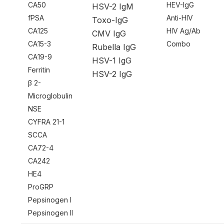
CA50
HEV-IgG
HSV-2 IgM
fPSA
Anti-HIV
Toxo-IgG
CA125
HIV Ag/Ab
CMV IgG
CA15-3
Combo
Rubella IgG
CA19-9
HSV-1 IgG
Ferritin
HSV-2 IgG
β 2-
Microglobulin
NSE
CYFRA 21-1
SCCA
CA72-4
CA242
HE4
ProGRP
Pepsinogen I
Pepsinogen II