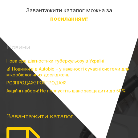
Завантажити каталог можна за
посиланням!
Новини
Нова ера діагностики туберкульозу в Україні
🔬 Новинки від Autobio – у наявності сучасні системи для
мікробіологічних досліджень
РОЗПРОДАЖ! РОЗПРОДАЖ!
Акційні набори! Не пропустіть шанс заощадити до 50%
Завантажити каталог