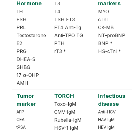
Hormone
markers
T3
LH
T4
MYO
FSH
TSH FT3
cTnI
PRL
FT4 Anti-Tg
CK-MB
Testosterone
Anti-TPO TG
NT-proBNP
E2
PTH
BNP *
PRG
rT3 *
HS-cTnI *
DHEA-S
SHBG
17 α-OHP
AMH
Tumor
TORCH
Infectious
marker
disease
Toxo-IgM
CMV-IgM
AFP
Anti-HCV
CEA
Rubella-IgM
HAV IgM
tPSA
HEV IgM
HSV-1 IgM