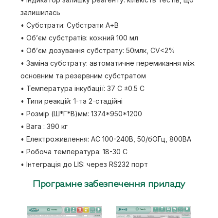
залишилась
• Субстрати: Субстрати А+В
• Об’єм субстратів: кожний 100 мл
• Об’єм дозування субстрату: 50млк, CV<2%
• Заміна субстрату: автоматичне перемикання між
основним та резервним субстратом
• Температура інкубації: 37 С ±0.5 С
• Типи реакцій: 1-та 2-стадійні
• Розмір (Ш*Г*В)мм: 1374*950*1200
• Вага : 390 кг
• Електроживлення: АС 100-240В, 50/бОГц, 800ВА
• Робоча температура: 18-30 С
• Інтеграція до LIS: через RS232 порт
Програмне
забезпечення приладу