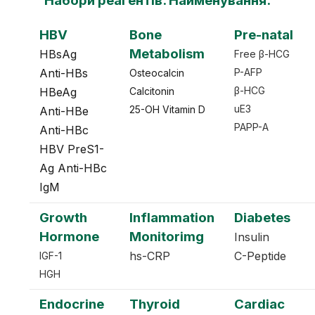
Набори реагентів. Найменування.
HBV
Bone
Pre-natal
Metabolism
HBsAg
Free β-HCG
Anti-HBs
P-AFP
Osteocalcin
β-HCG
HBeAg
Calcitonin
uE3
25-ОН Vitamin D
Anti-HBe
PAPP-A
Anti-HBc
HBV PreS1-
Ag Anti-HBc
IgM
Growth
Inflammation
Diabetes
Hormone
Monitorimg
Insulin
hs-CRP
C-Peptide
IGF-1
HGH
Endocrine
Thyroid
Cardiac