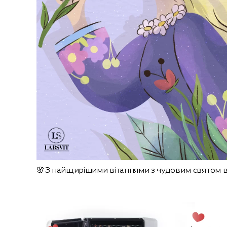
🌸З найщирішими вітаннями з чудовим святом ве