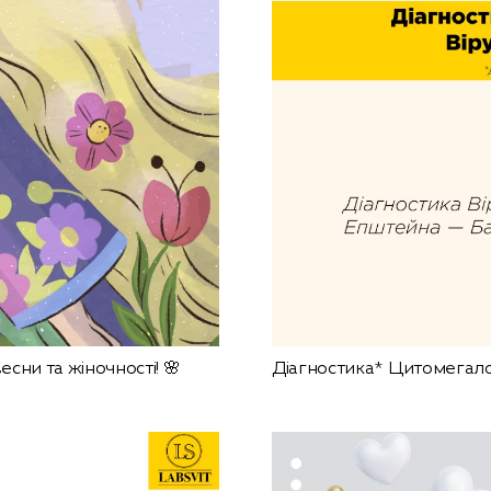
сни та жіночності! 🌸
Діагностика* Цитомегало