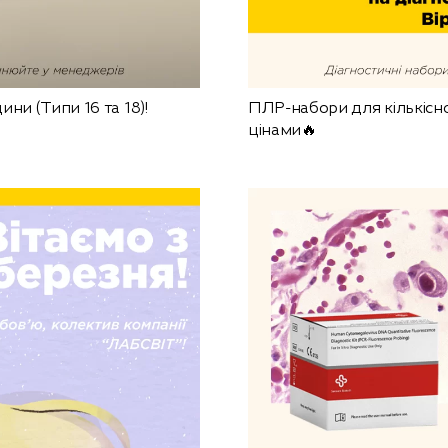
ни (Типи 16 та 18)!
ПЛР-набори для кількісн
цінами🔥