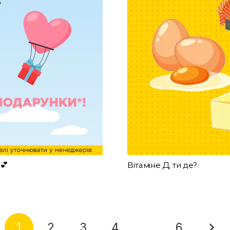
💕
Вітаміне Д, ти де?
1
2
3
4
…
6