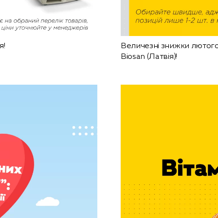
я!
Величезні знижки лютого 
Biosan (Латвія)!