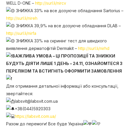
WELL D-ONE –
http://surl.li/nircv
ЗНИЖКА 33% на все дозуюче обладнання Sartorius –
http://surl.li/nireh
ЗНИЖКА 39,9% на все дозуюче обладнання DLAB –
http://surl.li/nirfa
ЗНИЖКА 33% на скринінг тест для швидкого
виявлення дерматофітій Dermakit –
http://surl.li/nirhd
ВАЖЛИВА УМОВА – ЦІ ПРОПОЗИЦІЇ ТА ЗНИЖКИ
БУДУТЬ ДІЯТИ ЛИШЕ 1 ДЕНЬ – 24.11, ОЗНАЙОМТЕСЯ З
ПЕРЕЛІКОМ ТА ВСТИГНІТЬ ОФОРМИТИ ЗАМОВЛЕННЯ
Для отримання детальної інформації або консультації,
звертайтеся:
labsvit@labsvit.com.ua
+38(044)5920303
https://labsvit.com.ua/
Разом до перемоги! Все буде Україна