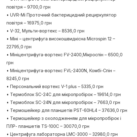
повітря – 9700,0 грн
• UVR-Mі Проточний бактерицидний рециркулятор
повітря – 16975,0 грн
• V-32, Мульти-вортекс – 8536,0 грн
• Міні – центрифуга високошвидкісна Microspin 12 –
22795,0 грн
• Мініцентрифуга-вортекс FV-2400,Мікроспін – 6500,0
грн
• Мініцентрифуга-вортекс FVL-2400N, Комбі-Спін –
8245,0 грн
• Персональний вортекс V-1 plus – 5335,0 грн
• Термоблок SC-24C для мікропробірок – 19614,0 грн
• Термоблок SC-24N для мікропробірок – 7663,0 грн
• Термошейкер для планшетів PST-60HL4 – 37636,0 грн
• Термошейкер з охолодженням для мікропробірок і
ПЛР- планшетів TS-100C – 30070,0 грн
• Центрифуга лабораторна LMC-3000 – 32980,0 грн