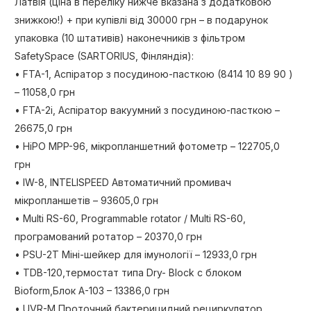
Латвія (ціна в переліку нижче вказана з додатковою
знижкою!) + при купівлі від 30000 грн – в подарунок
упаковка (10 штативів) наконечників з фільтром
SafetySpace (SARTORIUS, Фінляндія):
• FTA-1, Аспіратор з посудиною-пасткою (8414 10 89 90 )
– 11058,0 грн
• FTA-2і, Аспіратор вакуумний з посудиною-пасткою –
26675,0 грн
• HiPO MPP-96, мікропланшетний фотометр – 122705,0
грн
• IW-8, INTELISPEED Автоматичний промивач
мікропланшетів – 93605,0 грн
• Multi RS-60, Programmable rotator / Multi RS-60,
програмований ротатор – 20370,0 грн
• PSU-2T Міні-шейкер для імунології – 12933,0 грн
• TDB-120,термостат типа Dry- Block с блоком
Bioform,Блок А-103 – 13386,0 грн
• UVR-M Проточний бактерицидний рециркулятор