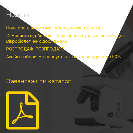
Новини
Нова ера діагностики туберкульозу в Україні
🔬 Новинки від Autobio – у наявності сучасні системи для
мікробіологічних досліджень
РОЗПРОДАЖ! РОЗПРОДАЖ!
Акційні набори! Не пропустіть шанс заощадити до 50%
Завантажити каталог