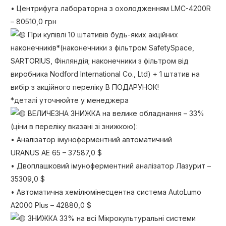
• Центрифуга лабораторна з охолодженням LMC-4200R
– 80510,0 грн
При купівлі 10 штативів будь-яких акційних
наконечників*(наконечники з фільтром SafetySpace,
SARTORIUS, Фінляндія; наконечники з фільтром від
виробника Nodford International Co., Ltd) + 1 штатив на
вибір з акційного переліку В ПОДАРУНОК!
*деталі уточнюйте у менеджера
ВЕЛИЧЕЗНА ЗНИЖКА на велике обладнання – 33%
(ціни в переліку вказані зі знижкою):
• Аналізатор імуноферментний автоматичний
URANUS AE 65 – 37587,0 $
• Двоплашковий імуноферментний аналізатор Лазурит –
35309,0 $
• Автоматична хемілюмінесцентна система AutoLumo
A2000 Plus – 42880,0 $
ЗНИЖКА 33% на всі Мікрокультуральні системи