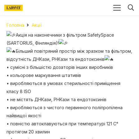
Головна
Акції
Акція на наконечники з фільтром SafetySpace
(SARTORIUS, Фінляндія)!
Більший повітряний простір між зразком та фільтром,
відсутність ДНКази, РНКази та ендотоксинів
• сумісні з більшістю дозаторів інших виробників
• кольорове маркування штативів
• виробляються в умовах стерильності приміщення
класу 8 ISO
• не містять ДНКази, РНКази та ендотоксинів
• виробляються з чистого первинного поліпропілена
найвищої якості
• повністю автоклавуються при температурі 121 С°
протягом 20 хвилин