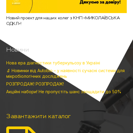
Новий проект для наших колег з КНП «МИКОЛАЇВСЬКА
ОДКЛ»!
Новини
Нова ера діагностики туберкульозу в Україні
🔬 Новинки від Autobio – у наявності сучасні системи для
мікробіологічних досліджень
РОЗПРОДАЖ! РОЗПРОДАЖ!
Акційні набори! Не пропустіть шанс заощадити до 50%
Завантажити каталог