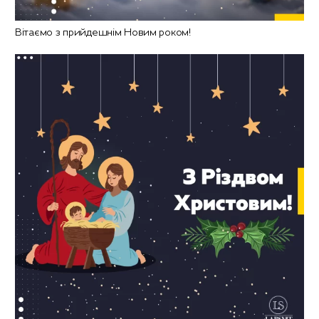
Вітаємо з прийдешнім Новим роком!